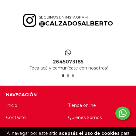
SEGUINOS EN INSTAGRAM
@CALZADOSALBERTO
2645073185
¡Toca acá y comunícate con nosotros!
NAVEGACIÓN
Inicio
Tienda online
Contacto
Quiénes Somos
R.S.E
PLAN CANJE COLEGIAL Y
Al navegar por este sitio
aceptás el uso de cookies
para
SOLIDARIO