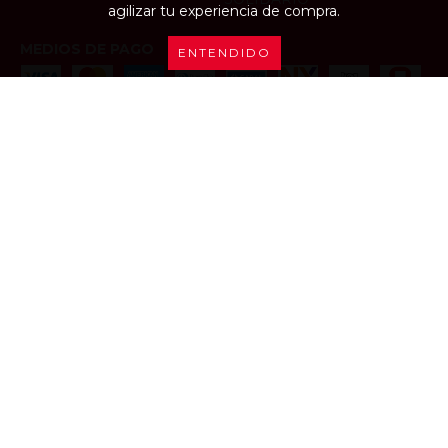
agilizar tu experiencia de compra.
MEDIOS DE PAGO
ENTENDIDO
CONTACTANOS
2645073185
calzadosalbertosanjuan@gmail.com
Gral. Acha 176 (sur) Capital, San Juan.
REDES SOCIALES
NEWSLETTER