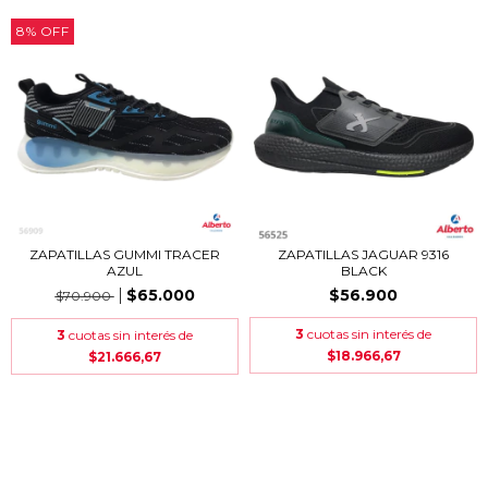
8
%
OFF
ZAPATILLAS GUMMI TRACER
ZAPATILLAS JAGUAR 9316
AZUL
BLACK
$65.000
$56.900
$70.900
3
cuotas sin interés de
3
cuotas sin interés de
$18.966,67
$21.666,67