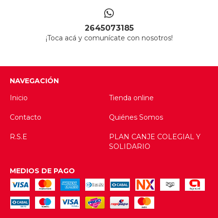
2645073185
¡Toca acá y comunícate con nosotros!
NAVEGACIÓN
Inicio
Tienda online
Contacto
Quiénes Somos
R.S.E
PLAN CANJE COLEGIAL Y
SOLIDARIO
MEDIOS DE PAGO