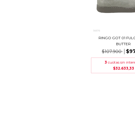
RINGO GOT 01 FU
BUTTER
$97
$107.900
3
cuotas sin inter
$32.633,33