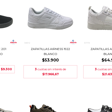
 201
ZAPATILLAS AIRNESS 1922
ZAPATILLAS A
RO
BLANCO
BLA
$53.900
$64.
e
$9.300
3
cuotas sin interés de
3
cuotas sin
$17.966,67
$21.63