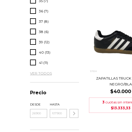
35 (7)
36 (7)
37 (8)
38 (6)
39 (12)
40 (13)
41 (11)
VER TODOS
ZAPATILLAS TRUCK
NEGRO/BLA
$40.000
Precio
3
cuotas sin inter
DESDE
HASTA
$13.333,33