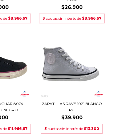
900
$26.900
és de
$8.966,67
3
cuotas sin interés de
$8.966,67
JAGUAR 8074
ZAPATILLAS RAVE 1021 BLANCO
DO NEGRO
PU
900
$39.900
és de
$11.966,67
3
cuotas sin interés de
$13.300