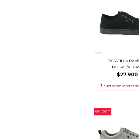
ZAPATILLA RAVE
NEGRO/NEG
$27.900
3
cuotas sin interés d
9
%
OFF