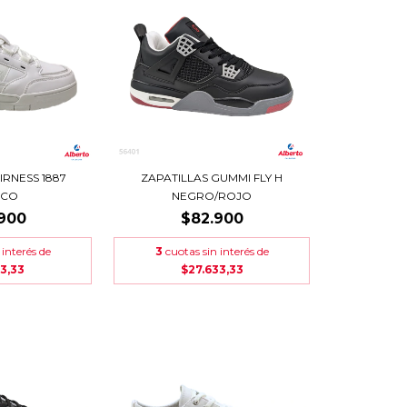
IRNESS 1887
ZAPATILLAS GUMMI FLY H
NCO
NEGRO/ROJO
900
$82.900
 interés de
3
cuotas sin interés de
3,33
$27.633,33