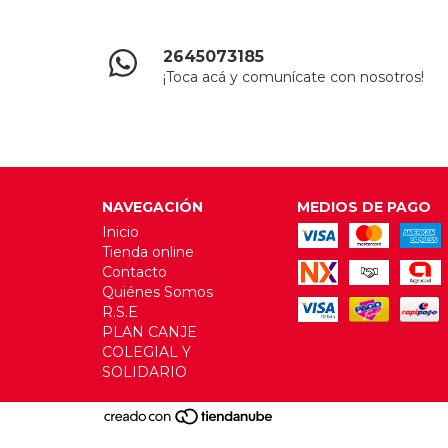
2645073185
¡Toca acá y comunícate con nosotros!
NAVEGACIÓN
MEDIOS DE PAGO
Inicio
Tienda online
Contacto
Quiénes Somos
R.S.E
PLAN CANJE
COLEGIAL Y
SOLIDARIO