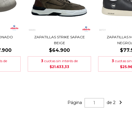
LONADO
ZAPATILLAS STRIKE SAPACE
ZAPATILLAS M
BEIGE
NEGRO/
.900
$64.900
$77.
és de
3
cuotas sin interés de
3
cuotas sin
$21.633,33
$25.9
Página
de 2