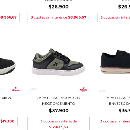
$26.900
$26.
$8.966,67
3
cuotas sin interés de
$8.966,67
3
cuotas sin inter
616 201
ZAPATILLAS JAGUAR 714
ZAPATILLAS 
NEGRO/CEMENTO
ENVEJECI
$37.900
$35.
e
$17.300
3
cuotas sin interés de
3
cuotas sin inter
$12.633,33