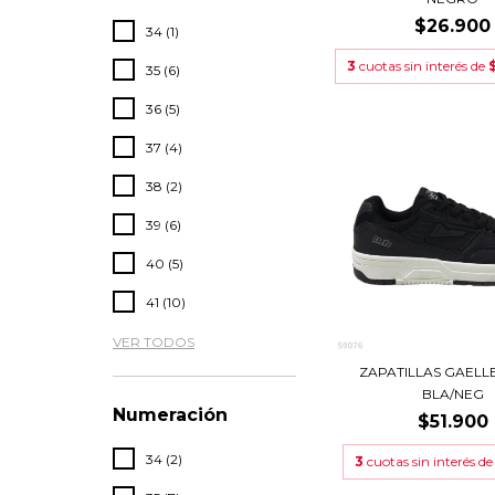
$26.900
34 (1)
3
cuotas sin interés de
35 (6)
36 (5)
37 (4)
38 (2)
39 (6)
40 (5)
41 (10)
VER TODOS
ZAPATILLAS GAELLE 
BLA/NEG
Numeración
$51.900
34 (2)
3
cuotas sin interés d