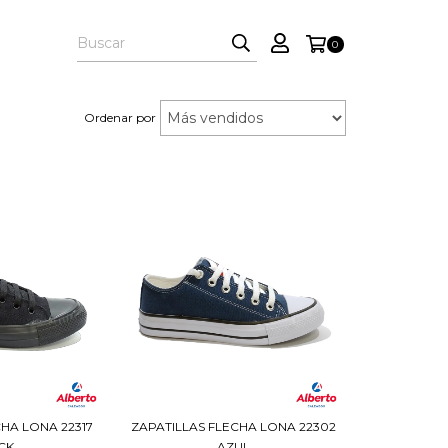
0
Ordenar por
CHA LONA 22317
ZAPATILLAS FLECHA LONA 22302
CK
AZUL