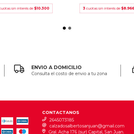
cuotas sin interés de
$10.300
3
cuotas sin interés de
$8.966
ENVIO A DOMICILIO
Consulta el costo de envio a tu zona
CONTACTANOS
2645073185
calzadosalbertosanjuan@gmail.com
Gral. Acha 176 (sur) Capital, San Juan.