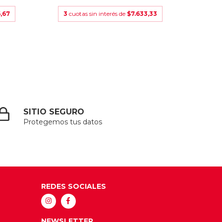
,67
3
cuotas sin interés de
$7.633,33
3
cu
SITIO SEGURO
Protegemos tus datos
REDES SOCIALES
NEWSLETTER