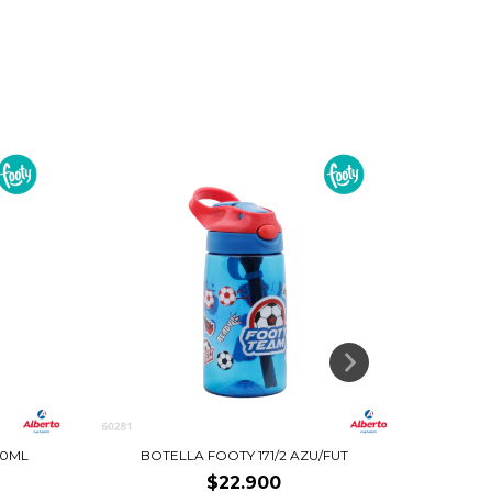
00ML
BOTELLA FOOTY 171/2 AZU/FUT
FOO
$22.900