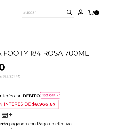
0
 FOOTY 184 ROSA 700ML
0
os
$22.231,40
interés con
DÉBITO
N INTERÉS DE
$8.966,67
ento
pagando con Pago en efectivo -