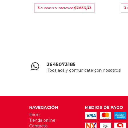
00
3
cuotas sin interés de
$7.633,33
3
2645073185
¡Toca acá y comunícate con nosotros!
NAVEGACIÓN
MEDIOS DE PAGO
Inicio
Tienda online
Contacto