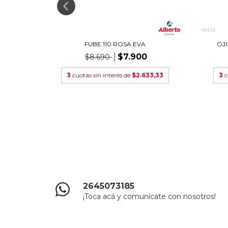
ROSA
FUBE 110 ROSA EVA
OJ
$7.900
$8.690
3
cuotas sin interés de
$2.633,33
3
c
3,33
2645073185
¡Toca acá y comunícate con nosotros!