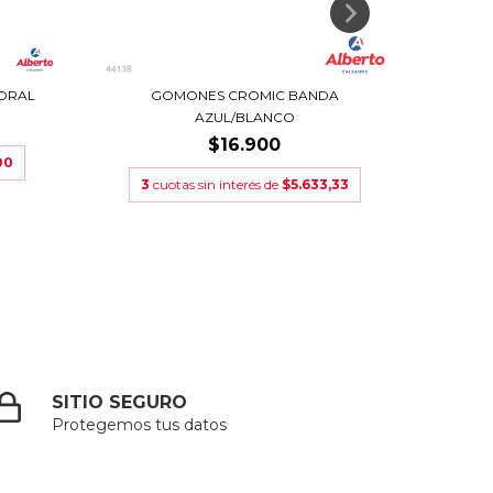
CORAL
GOMONES CROMIC BANDA
SANDA
AZUL/BLANCO
$16.900
00
3
cuotas sin interés de
$5.633,33
3
cu
SITIO SEGURO
Protegemos tus datos