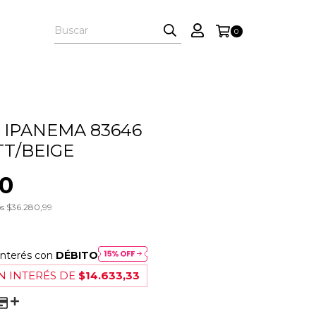
0
 IPANEMA 83646
TT/BEIGE
00
os
$36.280,99
interés con
DÉBITO
N INTERÉS DE
$14.633,33