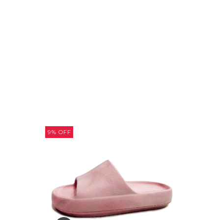
9
%
OFF