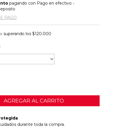
ento
pagando con Pago en efectivo -
Deposito
DE PAGO
is
superando los
$120.000
:
rotegida
cuidados durante toda la compra.