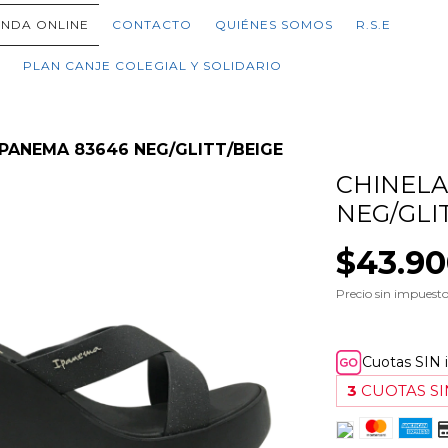
ENDA ONLINE
CONTACTO
QUIÉNES SOMOS
R.S.E
PLAN CANJE COLEGIAL Y SOLIDARIO
IPANEMA 83646 NEG/GLITT/BEIGE
CHINELA
NEG/GLI
$43.9
Precio sin impuest
Cuotas SIN 
3
CUOTAS SI