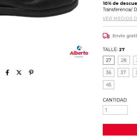
10% de descu
Transferencia/ 
VER MEDIOS 
Envío grat
TALLE:
27
27
28
36
37
45
CANTIDAD