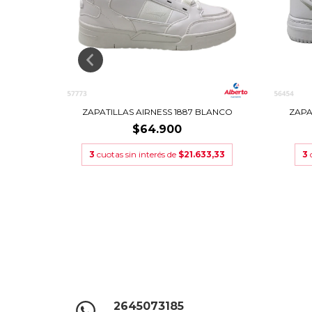
0 NEGRO
ZAPATILLAS AIRNESS 1887 BLANCO
ZAPA
$64.900
3,33
3
cuotas sin interés de
$21.633,33
3
2645073185