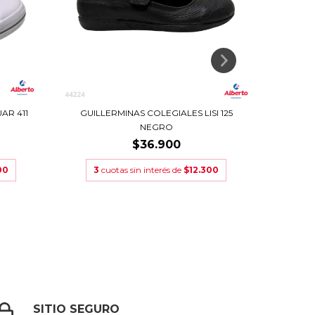
AR 411
GUILLERMINAS COLEGIALES LISI 125
ZAPATIL
NEGRO
$36.900
3
cu
00
3
cuotas sin interés de
$12.300
SITIO SEGURO