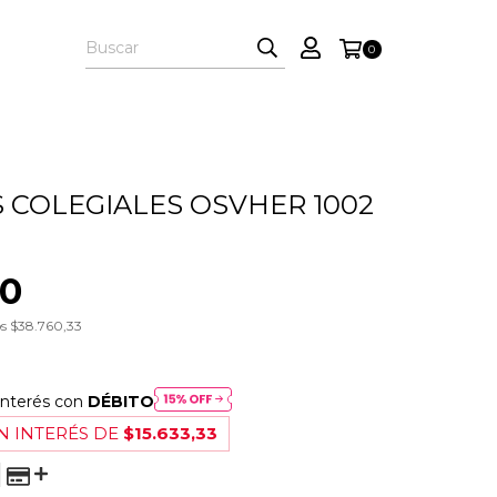
0
 COLEGIALES OSVHER 1002
00
os
$38.760,33
interés con
DÉBITO
N INTERÉS DE
$15.633,33