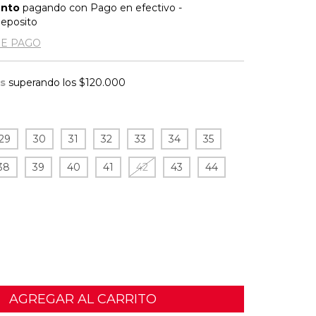
ento
pagando con Pago en efectivo -
Deposito
DE PAGO
is
superando los
$120.000
29
30
31
32
33
34
35
38
39
40
41
42
43
44